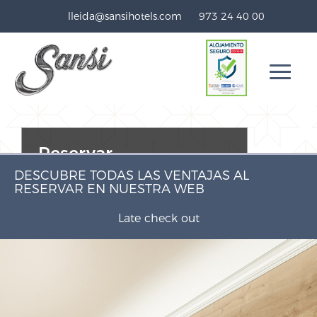
lleida@sansihotels.com
973 24 40 00
Reservar
DESCUBRE TODAS LAS VENTAJAS AL
RESERVAR EN NUESTRA WEB
Código promocional
sansifree
(Aplícalo al realizar tu reserva)
Late check out
BUSCAR